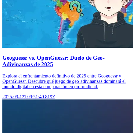
Geoguessr vs. OpenGuessr: Duelo de Geo-
Adivinanzas de 2025
Explora el enfrentamiento definitivo de 2025 entre Geoguessr y
OpenGuessr. Descubre qué juego de geo-adivinanzas dominará el
mundo digital en esta comparación en profundidad.
2025-09-12T09:51:49.819Z