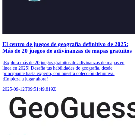
El centro de juegos de geografía definitivo de 2025:
Más de 20 juegos de adivinanzas de mapas gratuitos
¡Explora más de 20 juegos gratuitos de adivinanzas de mapas en
línea en 2025! Desafía tus habilidades de geografía, desde
principiante hasta experto, con nuestra colección definitiva.
¡Empieza a jugar ahora!
2025-09-12T09:51:49.819Z