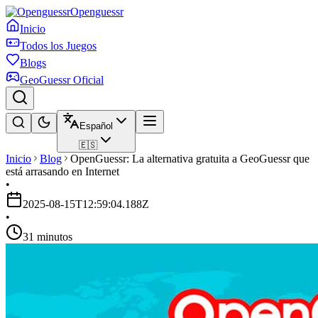
Openguessr
Inicio
Todos los Juegos
Blogs
GeoGuessr Oficial
Español
🇪🇸
Inicio
Blog
OpenGuessr: La alternativa gratuita a GeoGuessr que
está arrasando en Internet
•
2025-08-15T12:59:04.188Z
•
31 minutos