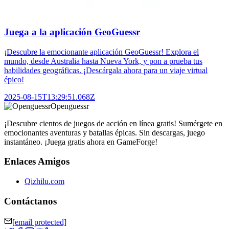
Juega a la aplicación GeoGuessr
¡Descubre la emocionante aplicación GeoGuessr! Explora el
mundo, desde Australia hasta Nueva York, y pon a prueba tus
habilidades geográficas. ¡Descárgala ahora para un viaje virtual
épico!
2025-08-15T13:29:51.068Z
Openguessr
¡Descubre cientos de juegos de acción en línea gratis! Sumérgete en
emocionantes aventuras y batallas épicas. Sin descargas, juego
instantáneo. ¡Juega gratis ahora en GameForge!
Enlaces Amigos
Qizhilu.com
Contáctanos
[email protected]