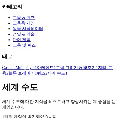
카테고리
교육 & 퀴즈
교육용 게임
동물 시뮬레이터
정밀 & 기술
단어 게임
교육 및 퀴즈
태그
Casual
2
Multiplayer
1
아케이드
1
그림 그리기 & 맞추기
1
지리
2
교
육
2
블록 브레이커
1
퀴즈
2
세계 수도
1
세계 수도
세계 수도에 대한 지식을 테스트하고 향상시키는 데 중점을 둔
게임입니다.
1개의 게임이 발견되었습니다.